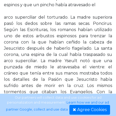
espinos y que un pincho había atravesado el
arco superciliar del torturado. La madre superiora
pasó los dedos sobre las ramas secas. Poncirus.
Según las Escrituras, los romanos habían utilizado
uno de estos arbustos espinosos para trenzar la
corona con la que habían ceñido la cabeza de
Jesucristo después de haberlo flagelado. La santa
corona, una espina de la cual había traspasado su
arco superciliar. La madre Yseult notó que una
punzada de miedo le atravesaba el vientre: el
cráneo que tenía entre sus manos mostraba todos
los detalles de la Pasión que Jesucristo había
sufrido antes de morir en la cruz. Los mismos
tormentos que citaban los Evangelios. Con la
diferencia de que esa calavera estaba partida por
Our partners will collect data and use cookies for ad
personalization and measurement.
Learn how we and our ad
varios lugares, mientras que las Escrituras afirmaban
Agree Cookies
partner Google, collect and use data
.
que ninguna piedra había herido el rostro de Cristo.