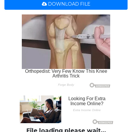
DOWNLOAD FILE
File loading please wait...