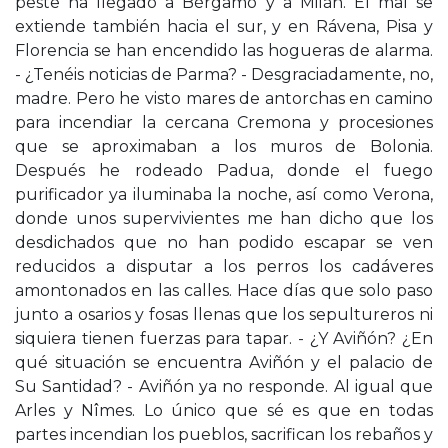
peste ha llegado a Bérgamo y a Milán. El mal se
extiende también hacia el sur, y en Rávena, Pisa y
Florencia se han encendido las hogueras de alarma.
- ¿Tenéis noticias de Parma? - Desgraciadamente, no,
madre. Pero he visto mares de antorchas en camino
para incendiar la cercana Cremona y procesiones
que se aproximaban a los muros de Bolonia.
Después he rodeado Padua, donde el fuego
purificador ya iluminaba la noche, así como Verona,
donde unos supervivientes me han dicho que los
desdichados que no han podido escapar se ven
reducidos a disputar a los perros los cadáveres
amontonados en las calles. Hace días que solo paso
junto a osarios y fosas llenas que los sepultureros ni
siquiera tienen fuerzas para tapar. - ¿Y Aviñón? ¿En
qué situación se encuentra Aviñón y el palacio de
Su Santidad? - Aviñón ya no responde. Al igual que
Arles y Nîmes. Lo único que sé es que en todas
partes incendian los pueblos, sacrifican los rebaños y