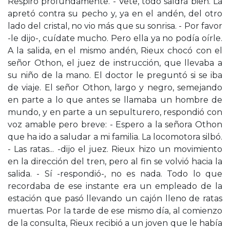
Respiró profundamente. - Vete, todo saldrá bien. La
apretó contra su pecho y, ya en el andén, del otro
lado del cristal, no vio más que su sonrisa. - Por favor
-le dijo-, cuídate mucho. Pero ella ya no podía oírle.
A la salida, en el mismo andén, Rieux chocó con el
señor Othon, el juez de instrucción, que llevaba a
su niño de la mano. El doctor le preguntó si se iba
de viaje. El señor Othon, largo y negro, semejando
en parte a lo que antes se llamaba un hombre de
mundo, y en parte a un sepulturero, respondió con
voz amable pero breve: - Espero a la señora Othon
que ha ido a saludar a mi familia. La locomotora silbó.
- Las ratas... -dijo el juez. Rieux hizo un movimiento
en la dirección del tren, pero al fin se volvió hacia la
salida. - Sí -respondió-, no es nada. Todo lo que
recordaba de ese instante era un empleado de la
estación que pasó llevando un cajón lleno de ratas
muertas. Por la tarde de ese mismo día, al comienzo
de la consulta, Rieux recibió a un joven que le había