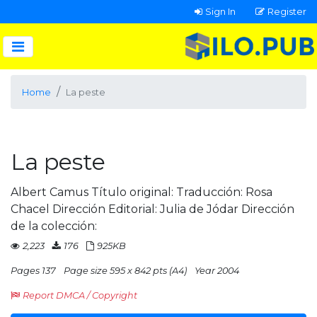
Sign In
Register
Home
La peste
La peste
Albert Camus Título original: Traducción: Rosa
Chacel Dirección Editorial: Julia de Jódar Dirección
de la colección:
2,223
176
925KB
Pages 137
Page size 595 x 842 pts (A4)
Year 2004
Report DMCA / Copyright