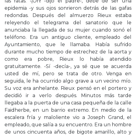
las ratas. -¡Oh! -dijo el padre-, debe de ser una
epidemia -y sus ojos sonrieron detrás de las gafas
redondas. Después del almuerzo Rieux estaba
releyendo el telegrama del sanatorio que le
anunciaba la llegada de su mujer cuando sonó el
teléfono. Era un antiguo cliente, empleado del
Ayuntamiento, que le llamaba. Había sufrido
durante mucho tiempo de estrechez de la aorta y
como era pobre, Rieux lo había atendido
gratuitamente. -Sí -decía-, ya sé que se acuerda
usted de mí, pero se trata de otro. Venga en
seguida, le ha ocurrido algo grave a un vecino mío.
Su voz era anhelante. Rieux pensó en el portero y
decidió ir a verlo después. Minutos más tarde
llegaba a la puerta de una casa pequeña de la calle
Faidherbe, en un barrio extremo. En medio de la
escalera fría y maloliente vio a Joseph Grand, el
empleado, que salía a su encuentro. Era un hombre
de unos cincuenta años, de bigote amarillo, alto y