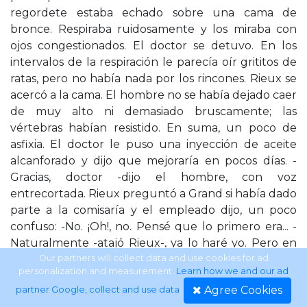
regordete estaba echado sobre una cama de
bronce. Respiraba ruidosamente y los miraba con
ojos congestionados. El doctor se detuvo. En los
intervalos de la respiración le parecía oír grititos de
ratas, pero no había nada por los rincones. Rieux se
acercó a la cama. El hombre no se había dejado caer
de muy alto ni demasiado bruscamente; las
vértebras habían resistido. En suma, un poco de
asfixia. El doctor le puso una inyección de aceite
alcanforado y dijo que mejoraría en pocos días. -
Gracias, doctor -dijo el hombre, con voz
entrecortada. Rieux preguntó a Grand si había dado
parte a la comisaría y el empleado dijo, un poco
confuso: -No. ¡Oh!, no. Pensé que lo primero era... -
Naturalmente -atajó Rieux-, ya lo haré yo. Pero en
ese momento el enfermo se agitó incorporándose
Our partners will collect data and use cookies for ad
personalization and measurement.
Learn how we and our ad
en la cama y asegurando que estaba bien y que no
Agree Cookies
partner Google, collect and use data
.
merecía la pena. -Cálmese -dijo Rieux-. Conozco el