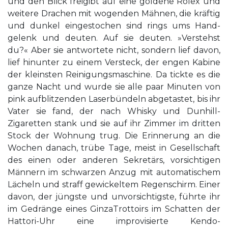
und den Blick freigibt auf eine goldene Rolex und
weitere Drachen mit wogenden Mähnen, die kräftig
und dunkel eingestochen sind rings ums Hand­
gelenk und deuten. Auf sie deuten. »Verstehst
du?« Aber sie antwortete nicht, sondern lief davon,
lief hinunter zu einem Versteck, der engen Kabine
der kleinsten Reinigungsmaschine. Da tickte es die
ganze Nacht und wurde sie alle paar Minuten von
pink aufblitzenden Laserbündeln abgetastet, bis ihr
Vater sie fand, der nach Whisky und Dunhill-
Zigaretten stank und sie auf ihr Zimmer im dritten
Stock der Wohnung trug. Die Erinnerung an die
Wochen danach, trübe Tage, meist in Gesellschaft
des einen oder anderen Sekretärs, vorsichtigen
Männern im schwarzen Anzug mit automatischem
Lächeln und straff gewickeltem Regenschirm. Einer
davon, der jüngste und unvorsichtigste, führte ihr
im Gedränge eines GinzaTrottoirs im Schatten der
Hattori-Uhr eine improvisierte Kendo-