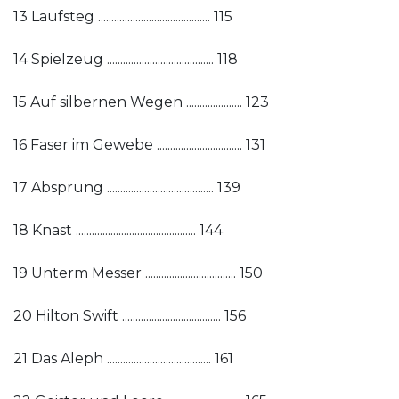
13 Laufsteg .......................................... 115
14 Spielzeug ........................................ 118
15 Auf silbernen Wegen ..................... 123
16 Faser im Gewebe ................................ 131
17 Absprung ........................................ 139
18 Knast ............................................. 144
19 Unterm Messer .................................. 150
20 Hilton Swift ..................................... 156
21 Das Aleph ....................................... 161