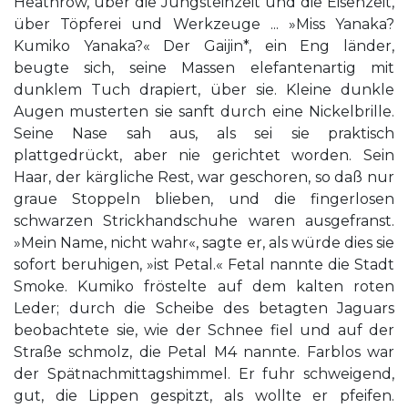
Heathrow, über die Jungsteinzeit und die Eisenzeit,
über Töpferei und Werkzeuge ... »Miss Yanaka?
Kumiko Yanaka?« Der Gaijin*, ein Eng­ länder,
beugte sich, seine Massen elefantenartig mit
dunklem Tuch drapiert, über sie. Kleine dunkle
Augen musterten sie sanft durch eine Nickelbrille.
Seine Nase sah aus, als sei sie praktisch
plattgedrückt, aber nie gerichtet worden. Sein
Haar, der kärgliche Rest, war geschoren, so daß nur
graue Stoppeln blieben, und die fingerlosen
schwarzen Strickhandschuhe waren ausgefranst.
»Mein Name, nicht wahr«, sagte er, als würde dies sie
sofort beruhigen, »ist Petal.« Fetal nannte die Stadt
Smoke. Kumiko fröstelte auf dem kalten roten
Leder; durch die Scheibe des betagten Jaguars
beobachtete sie, wie der Schnee fiel und auf der
Straße schmolz, die Petal M4 nannte. Farblos war
der Spätnachmittagshimmel. Er fuhr schweigend,
gut, die Lippen gespitzt, als wollte er pfeifen.