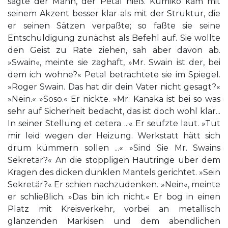
sagte der Mann, der Petal hieß. Kumiko kam mit
seinem Akzent besser klar als mit der Struktur, die
er seinen Sätzen verpaßte; so faßte sie seine
Entschuldigung zunächst als Befehl auf. Sie wollte
den Geist zu Rate ziehen, sah aber davon ab.
»Swain«, meinte sie zaghaft, »Mr. Swain ist der, bei
dem ich wohne?« Petal betrachtete sie im Spiegel.
»Roger Swain. Das hat dir dein Vater nicht gesagt?«
»Nein.« »Soso.« Er nickte. »Mr. Kanaka ist bei so was
sehr auf Sicherheit bedacht, das ist doch wohl klar...
In seiner Stellung et cetera ...« Er seufzte laut. »Tut
mir leid wegen der Heizung. Werkstatt hätt sich
drum kümmern sollen ...« »Sind Sie Mr. Swains
Sekretär?« An die stoppligen Hautringe über dem
Kragen des dicken dunklen Mantels gerichtet. »Sein
Sekretär?« Er schien nachzudenken. »Nein«, meinte
er schließlich. »Das bin ich nicht.« Er bog in einen
Platz mit Kreisverkehr, vorbei an metallisch
glänzenden Markisen und dem abendlichen