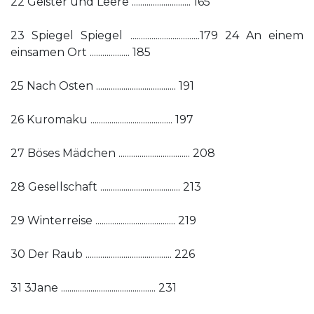
22 Geister und Leere ............................ 165
23 Spiegel Spiegel .................................179 24 An einem
einsamen Ort ................... 185
25 Nach Osten ...................................... 191
26 Kuromaku ....................................... 197
27 Böses Mädchen .................................. 208
28 Gesellschaft ...................................... 213
29 Winterreise ...................................... 219
30 Der Raub ......................................... 226
31 3Jane ............................................. 231