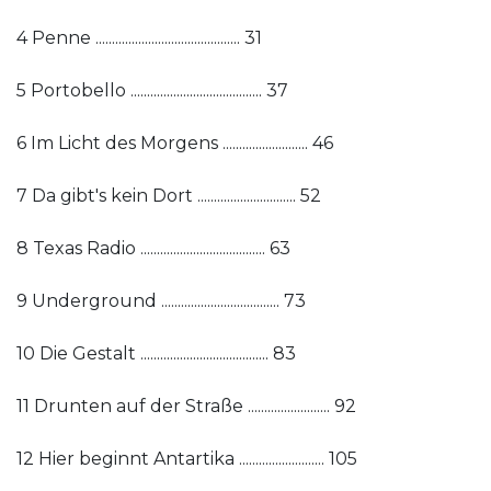
4 Penne ............................................ 31
5 Portobello ........................................ 37
6 Im Licht des Morgens .......................... 46
7 Da gibt's kein Dort .............................. 52
8 Texas Radio ...................................... 63
9 Underground .................................... 73
10 Die Gestalt ....................................... 83
11 Drunten auf der Straße ......................... 92
12 Hier beginnt Antartika .......................... 105