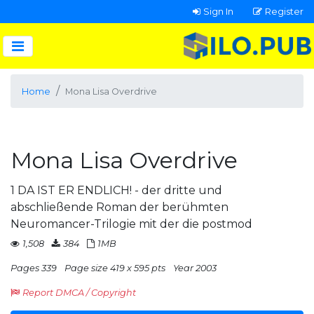
Sign In
Register
Home
Mona Lisa Overdrive
Mona Lisa Overdrive
1 DA IST ER ENDLICH! - der dritte und
abschließende Roman der berühmten
Neuromancer-Trilogie mit der die postmod
1,508
384
1MB
Pages 339
Page size 419 x 595 pts
Year 2003
Report DMCA / Copyright