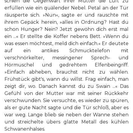
schien die Gegenwart ihrer Mutter die Luft zu
erfüllen wie ein quälender Nebel. Petal an der Tür
räusperte sich. »Nun«, sagte er und rauschte mit
ihrem Gepäck herein, »alles in Ordnung? Hast du
schon Hunger? Nein? Jetzt gewöhn dich erst mal
ein ...« Er stellte die Koffer nebens Bett. »Wenn du
was essen möchtest, meld dich einfach.« Er deutete
auf ein antikes Schmucktelefon mit
verschnörkelter, messingener Sprech- und
Hörmuschel und gedrehtem Elfenbeingriff.
»Einfach abheben, brauchst nicht zu wählen.
Frühstück gibt's, wann du willst. Frag einfach, man
zeigt dir, wo. Danach kannst du zu Swain ...« Das
Gefühl von der Mutter war mit seiner Rückkehr
verschwunden. Sie versuchte, es wieder zu spüren,
als er gute Nacht sagte und die Tür schloß, aber es
war weg. Lange blieb sie neben der Wanne stehen
und streichelte übers glatte Metall des kühlen
Schwanenhalses.