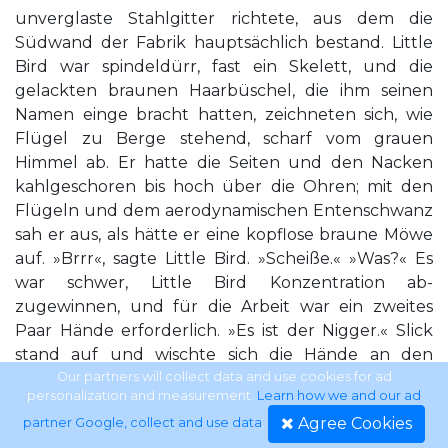
unverglaste Stahlgitter richtete, aus dem die
Südwand der Fabrik hauptsächlich bestand. Little
Bird war spindeldürr, fast ein Skelett, und die
gelackten braunen Haarbüschel, die ihm seinen
Namen einge­ bracht hatten, zeichneten sich, wie
Flügel zu Berge stehend, scharf vom grauen
Himmel ab. Er hatte die Seiten und den Nacken
kahlgeschoren bis hoch über die Ohren; mit den
Flügeln und dem aerodynamischen Entenschwanz
sah er aus, als hätte er eine kopflose braune Möwe
auf. »Brrr«, sagte Little Bird. »Scheiße.« »Was?« Es
war schwer, Little Bird Konzentration ab­
zugewinnen, und für die Arbeit war ein zweites
Paar Hände erforderlich. »Es ist der Nigger.« Slick
stand auf und wischte sich die Hände an den
Jeansbeinen ab, während Little Bird das grüne
Our partners will collect data and use cookies for ad
personalization and measurement.
Learn how we and our ad
Mech-5 Microsoft aus der Buchse hinterm Ohr
Agree Cookies
partner Google, collect and use data
.
pulte — und augenblicklich das 8er Servo-