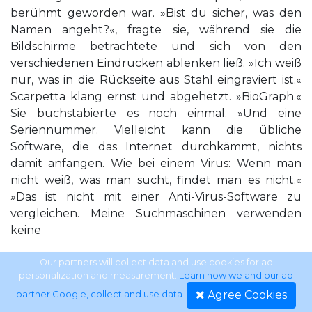
berühmt geworden war. »Bist du sicher, was den
Namen angeht?«, fragte sie, während sie die
Bildschirme betrachtete und sich von den
verschiedenen Eindrücken ablenken ließ. »Ich weiß
nur, was in die Rückseite aus Stahl eingraviert ist.«
Scarpetta klang ernst und abgehetzt. »BioGraph.«
Sie buchstabierte es noch einmal. »Und eine
Seriennummer. Vielleicht kann die übliche
Software, die das Internet durchkämmt, nichts
damit anfangen. Wie bei einem Virus: Wenn man
nicht weiß, was man sucht, findet man es nicht.«
»Das ist nicht mit einer Anti-Virus-Software zu
vergleichen. Meine Suchmaschinen verwenden
keine
Software. Ich führe Open-Source-Suchen durch.
Our partners will collect data and use cookies for ad
personalization and measurement.
Learn how we and our ad
Und ich kann deswegen nichts über BioGraph
Agree Cookies
partner Google, collect and use data
.
entdecken, weil nichts darüber im Netz steht. Es