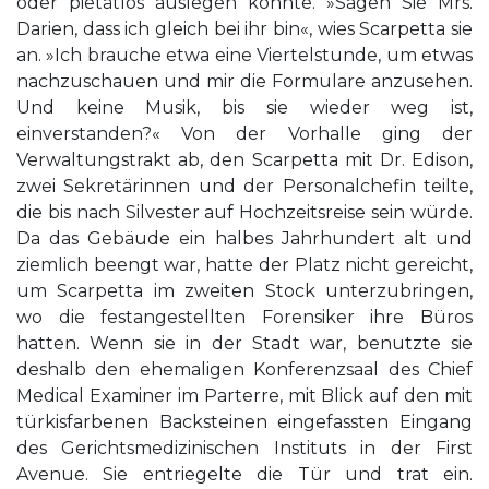
oder pietätlos auslegen konnte. »Sagen Sie Mrs.
Darien, dass ich gleich bei ihr bin«, wies Scarpetta sie
an. »Ich brauche etwa eine Viertelstunde, um etwas
nachzuschauen und mir die Formulare anzusehen.
Und keine Musik, bis sie wieder weg ist,
einverstanden?« Von der Vorhalle ging der
Verwaltungstrakt ab, den Scarpetta mit Dr. Edison,
zwei Sekretärinnen und der Personalchefin teilte,
die bis nach Silvester auf Hochzeitsreise sein würde.
Da das Gebäude ein halbes Jahrhundert alt und
ziemlich beengt war, hatte der Platz nicht gereicht,
um Scarpetta im zweiten Stock unterzubringen,
wo die festangestellten Forensiker ihre Büros
hatten. Wenn sie in der Stadt war, benutzte sie
deshalb den ehemaligen Konferenzsaal des Chief
Medical Examiner im Parterre, mit Blick auf den mit
türkisfarbenen Backsteinen eingefassten Eingang
des Gerichtsmedizinischen Instituts in der First
Avenue. Sie entriegelte die Tür und trat ein.