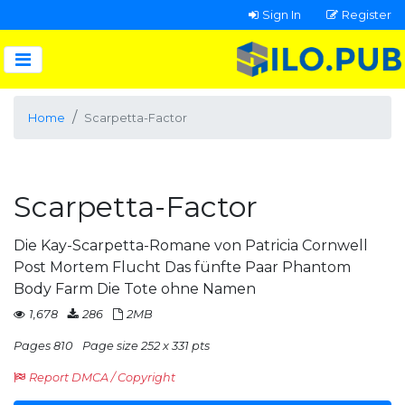
Sign In
Register
Home
Scarpetta-Factor
Scarpetta-Factor
Die Kay-Scarpetta-Romane von Patricia Cornwell
Post Mortem Flucht Das fünfte Paar Phantom
Body Farm Die Tote ohne Namen
1,678
286
2MB
Pages 810
Page size 252 x 331 pts
Report DMCA / Copyright