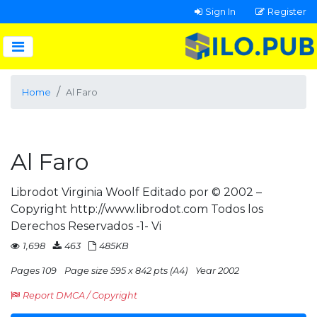
Sign In
Register
Home
Al Faro
Al Faro
Librodot Virginia Woolf Editado por © 2002 –
Copyright http://www.librodot.com Todos los
Derechos Reservados -1- Vi
1,698
463
485KB
Pages 109
Page size 595 x 842 pts (A4)
Year 2002
Report DMCA / Copyright