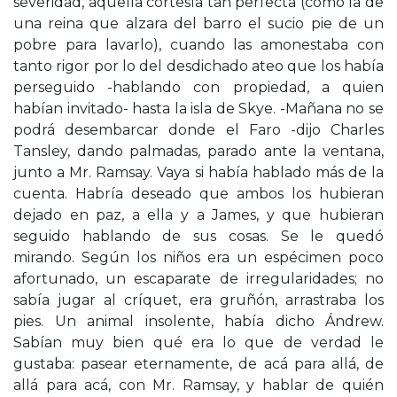
severidad, aquella cortesía tan perfecta (como la de
una reina que alzara del barro el sucio pie de un
pobre para lavarlo), cuando las amonestaba con
tanto rigor por lo del desdichado ateo que los había
perseguido -hablando con propiedad, a quien
habían invitado- hasta la isla de Skye. -Mañana no se
podrá desembarcar donde el Faro -dijo Charles
Tansley, dando palmadas, parado ante la ventana,
junto a Mr. Ramsay. Vaya si había hablado más de la
cuenta. Habría deseado que ambos los hubieran
dejado en paz, a ella y a James, y que hubieran
seguido hablando de sus cosas. Se le quedó
mirando. Según los niños era un espécimen poco
afortunado, un escaparate de irregularidades; no
sabía jugar al críquet, era gruñón, arrastraba los
pies. Un animal insolente, había dicho Ándrew.
Sabían muy bien qué era lo que de verdad le
gustaba: pasear eternamente, de acá para allá, de
allá para acá, con Mr. Ramsay, y hablar de quién