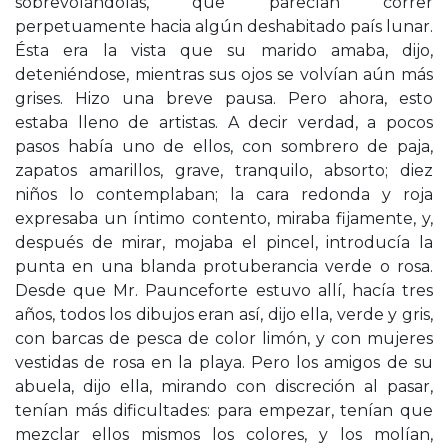
sobrevolándolas, que parecían correr
perpetuamente hacia algún deshabitado país lunar.
Ésta era la vista que su marido amaba, dijo,
deteniéndose, mientras sus ojos se volvían aún más
grises. Hizo una breve pausa. Pero ahora, esto
estaba lleno de artistas. A decir verdad, a pocos
pasos había uno de ellos, con sombrero de paja,
zapatos amarillos, grave, tranquilo, absorto; diez
niños lo contemplaban; la cara redonda y roja
expresaba un íntimo contento, miraba fijamente, y,
después de mirar, mojaba el pincel, introducía la
punta en una blanda protuberancia verde o rosa.
Desde que Mr. Paunceforte estuvo allí, hacía tres
años, todos los dibujos eran así, dijo ella, verde y gris,
con barcas de pesca de color limón, y con mujeres
vestidas de rosa en la playa. Pero los amigos de su
abuela, dijo ella, mirando con discreción al pasar,
tenían más dificultades: para empezar, tenían que
mezclar ellos mismos los colores, y los molían,