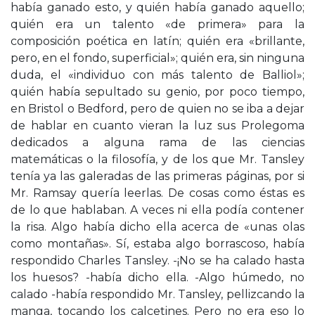
había ganado esto, y quién había ganado aquello;
quién era un talento «de primera» para la
composición poética en latín; quién era «brillante,
pero, en el fondo, superficial»; quién era, sin ninguna
duda, el «individuo con más talento de Balliol»;
quién había sepultado su genio, por poco tiempo,
en Bristol o Bedford, pero de quien no se iba a dejar
de hablar en cuanto vieran la luz sus Prolegoma
dedicados a alguna rama de las ciencias
matemáticas o la filosofía, y de los que Mr. Tansley
tenía ya las galeradas de las primeras páginas, por si
Mr. Ramsay quería leerlas. De cosas como éstas es
de lo que hablaban. A veces ni ella podía contener
la risa. Algo había dicho ella acerca de «unas olas
como montañas». Sí, estaba algo borrascoso, había
respondido Charles Tansley. -¡No se ha calado hasta
los huesos? -había dicho ella. -Algo húmedo, no
calado -había respondido Mr. Tansley, pellizcando la
manga, tocando los calcetines. Pero no era eso lo