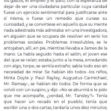
los gastos, el empleo y el paro, con la esperanza de
dejar de ser una ciudadana particular cuya caridad
fuese un ejercicio sentimental para justificarse ante
sí misma, o fuese un remedio que curase su
curiosidad, y se convirtiese en aquello que su mente
nada adiestrada más admiraba: en una investigadora,
en alguien que se ocupara de resolver en serio los
problemas sociales. Problemas irresolubles, se le
antojaban, allí, en pie, mientras llevaba a James de la
mano. La había seguido hasta el salón, el joven ese
del que se reían; estaba junto a la mesa, enredando
con algo, torpe, se sentía extraño; sabía todo eso sin
necesidad de mirar. Se habían ido todos -los niños,
Minta Doyle y Paul Rayley, Augustus Carmichael,
Mr. Ramsay-, se habían ido todos. De forma que se
volvió con un suspiro, y dijo: «No se aburrirá si le pido
que me acompañe, ¿verdad, Mr. Tansley?» Tenía
que hacer un recado en el pueblo; tenía que
escribir una o dos cartas, tardaría unos diez minutos;