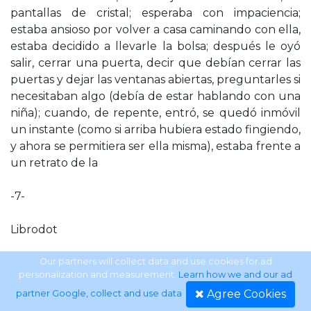
pantallas de cristal; esperaba con impaciencia;
estaba ansioso por volver a casa caminando con ella,
estaba decidido a llevarle la bolsa; después le oyó
salir, cerrar una puerta, decir que debían cerrar las
puertas y dejar las ventanas abiertas, preguntarles si
necesitaban algo (debía de estar hablando con una
niña); cuando, de repente, entró, se quedó inmóvil
un instante (como si arriba hubiera estado fingiendo,
y ahora se permitiera ser ella misma), estaba frente a
un retrato de la
-7-
Librodot
Al Faro
Our partners will collect data and use cookies for ad
personalization and measurement.
Learn how we and our ad
Agree Cookies
partner Google, collect and use data
.
Virginia Woolf