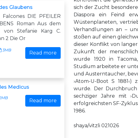
 des Glaubens
sich der Zucht besondere
Diaspora ein Feind er
o Falcones DIE PFEILER
Wüstenplaneten, vertrie
BENS Roman Aus dem
Verhandlungen an – und 
n von Stefanie Karg C.
stoßen auf einen gleichwe
n 2 Die Or
dieser Konflikt von lang
3MB
Zukunft der menschliche
Read more
wurde 1920 in Tacoma,
Studium arbeitete er un
und Austerntaucher, bevor
›Atom-U-Boot S 1881‹) z
des Medicus
wurde. Der Durchbruch a
sechziger Jahre mit ›D
2MB
Read more
erfolgreichsten SF-Zyklus
1986.
shaya/vitzli 021026