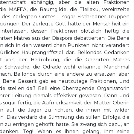
ternschaft abhängig, aber die alten Fraktionen
die MAFEA, die Raumgilde, die Tleilaxu, vereinzelte
t des Zerlegten Gottes – sogar Fischredner-Truppen
igungen. Der Zerlegte Gott hatte der Menschheit ein
nterlassen, dessen Fraktionen plötzlich heftig die
rten Matres aus der Diaspora debattierten. Die Bene
en sich in den wesentlichen Punkten nicht verändert
türliches Hauptangriffsziel dar. Bellondas Gedanken
eit von der Bedrohung, die die Geehrten Matres
ine Schwäche, die Odrade wohl erkannte. Manchmal
ach, Bellonda durch eine andere zu ersetzen, aber
r Bene Gesserit gab es heutzutage Fraktionen, und
e stellen daß Bell eine überragende Organisatorin
ihrer Leitung niemals effektiver gewesen. Dann und
 sogar fertig, die Aufmerksamkeit der Mutter Oberin
 auf die Jäger zu richten, die ihnen mit wilder
n. Dies verdarb die Stimmung des stillen Erfolgs, die
zu erringen gehofft hatte. Sie zwang sich dazu, an
enken. Teg! Wenn es ihnen gelang, ihm seine