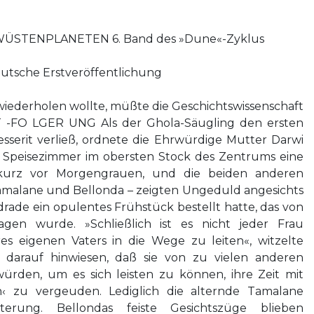
STENPLANETEN 6. Band des »Dune«-Zyklus
utsche Erstveröffentlichung
wiederholen wollte, müßte die Geschichtswissenschaft
 -FO LGER UNG Als der Ghola-Säugling den ersten
sserit verließ, ordnete die Ehrwürdige Mutter Darwi
n Speisezimmer im obersten Stock des Zentrums eine
r kurz vor Morgengrauen, und die beiden anderen
 Tamalane und Bellonda – zeigten Ungeduld angesichts
rade ein opulentes Frühstück bestellt hatte, das von
agen wurde. »Schließlich ist es nicht jeder Frau
es eigenen Vaters in die Wege zu leiten«, witzelte
 darauf hinwiesen, daß sie von zu vielen anderen
rden, um es sich leisten zu können, ihre Zeit mit
n‹ zu vergeuden. Lediglich die alternde Tamalane
iterung. Bellondas feiste Gesichtszüge blieben