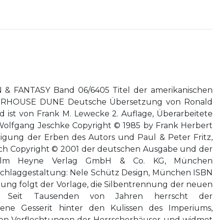
& FANTASY Band 06/6405 Titel der amerikanischen
TERHOUSE DUNE Deutsche Übersetzung von Ronald
 ist von Frank M. Lewecke 2. Auflage, Überarbeitete
olfgang Jeschke Copyright © 1985 by Frank Herbert
igung der Erben des Autors und Paul & Peter Fritz,
rich Copyright © 2001 der deutschen Ausgabe und der
helm Heyne Verlag GmbH & Co. KG, München
chlaggestaltung: Nele Schütz Design, München ISBN
bung folgt der Vorlage, die Silbentrennung der neuen
 Seit Tausenden von Jahren herrscht der
ne Gesserit hinter den Kulissen des Imperiums,
chen Verflechtungen der Herrscherhäuser und widmet