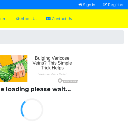
Sign In
Register
pers
About Us
Contact Us
le loading please wait...