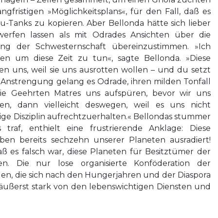
langfristigen »Möglichkeitsplans«, für den Fall, daß es
xu-Tanks zu kopieren. Aber Bellonda hätte sich lieber
rfen lassen als mit Odrades Ansichten über die
ung der Schwesternschaft übereinzustimmen. »Ich
chen um diese Zeit zu tun«, sagte Bellonda. »Diese
n uns, weil sie uns ausrotten wollen – und du setzt
er Anstrengung gelang es Odrade, ihren milden Tonfall
ie Geehrten Matres uns aufspüren, bevor wir uns
ben, dann vielleicht deswegen, weil es uns nicht
tige Disziplin aufrechtzuerhalten.« Bellondas stummer
traf, enthielt eine frustrierende Anklage: Diese
ben bereits sechzehn unserer Planeten ausradiert!
 es falsch war, diese Planeten für Besitztümer der
n. Die nur lose organisierte Konföderation der
en, die sich nach den Hungerjahren und der Diaspora
 äußerst stark von den lebenswichtigen Diensten und