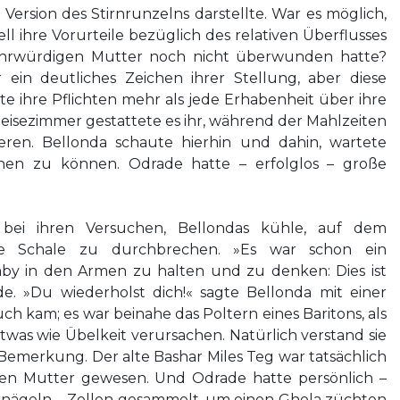
 Version des Stirnrunzelns darstellte. War es möglich,
ll ihre Vorurteile bezüglich des relativen Überflusses
hrwürdigen Mutter noch nicht überwunden hatte?
ein deutliches Zeichen ihrer Stellung, aber diese
e ihre Pflichten mehr als jede Erhabenheit über ihre
eisezimmer gestattete es ihr, während der Mahlzeiten
ieren. Bellonda schaute hierhin und dahin, wartete
gehen zu können. Odrade hatte – erfolglos – große
ei ihren Versuchen, Bellondas kühle, auf dem
de Schale zu durchbrechen. »Es war schon ein
aby in den Armen zu halten und zu denken: Dies ist
e. »Du wiederholst dich!« sagte Bellonda mit einer
ch kam; es war beinahe das Poltern eines Baritons, als
twas wie Übelkeit verursachen. Natürlich verstand sie
emerkung. Der alte Bashar Miles Teg war tatsächlich
en Mutter gewesen. Und Odrade hatte persönlich –
rnägeln – Zellen gesammelt, um einen Ghola züchten