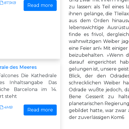
873KB
Read more
zu lassen: als Teil eines 
ihnen gelänge, die Tleila
aus dem Orden hinauswe
lebenswichtige Ausrüst
finde es frivol, derglei
wahnwitzigen Weiber jage
eine Feier an!« Mit einig
beizubehalten. »Wenn d
darauf eingerichtet ha
rale des Meeres
gelungen ist, unsere geis
Falcones Die Kathedrale
Blick, der den Odrades 
es Inhaltsangabe Das
schrecklichen Weiber ha
rliche Barcelona im 14.
Odrade wußte jedoch, daß
t steht
Bene Gesserit zu halte
planetarischen Regierung
4MB
Read more
gebildet hatte, war zwar
der zuverlässigen Kom6