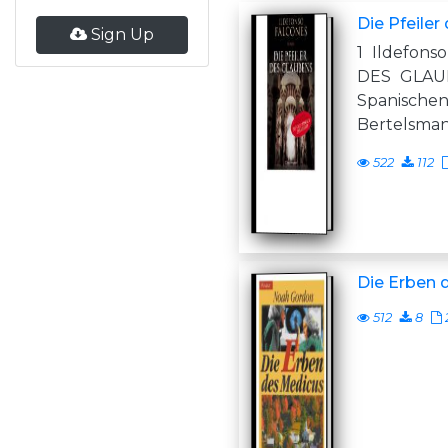
Die Pfeiler
Sign Up
1 Ildefons
DES GLAU
Spanische
Bertelsman
522
112
Die Erben 
512
8