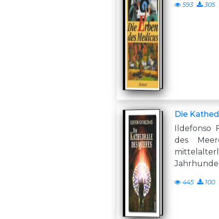
593
305
Die Kathed
Ildefonso 
des Meer
mittelalte
Jahrhunder
445
100