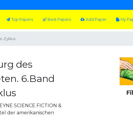
Top Papers
Best Papers
Add Paper
My Pa
e-Zyklus
urg des
ten. 6.Band
klus
Fi
 HEYNE SCIENCE FICTION &
el der amerikanischen