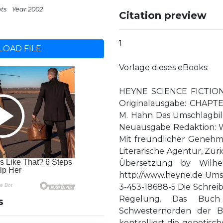
pts
Year 2002
Citation preview
1
OAD FILE
Vorlage dieses eBooks:
HEYNE SCIENCE FICTION 
Originalausgabe: CHAP
M. Hahn Das Umschlagbild
Neuausgabe Redaktion: W
Mit freundlicher Genehm
Literarische Agentur, Zü
Übersetzung by Wil
http://www.heyne.de Ums
3-453-18688-5 Die Schrei
Regelung. Das Buch
s
Schwesternorden der Be
kontrolliert die genetis