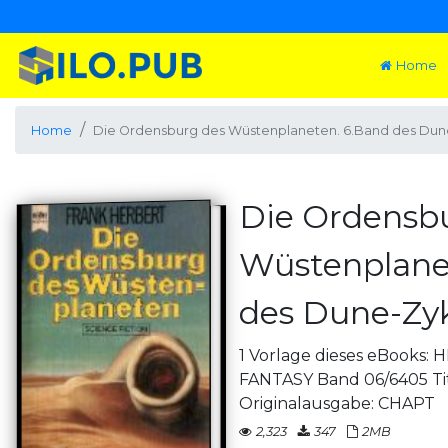
Home
Home
Die Ordensburg des Wüstenplaneten. 6.Band des Dun
Die Ordensb
Wüstenplane
des Dune-Zy
1 Vorlage dieses eBooks:
FANTASY Band 06/6405 Tit
Originalausgabe: CHAPT
2,323
347
2MB