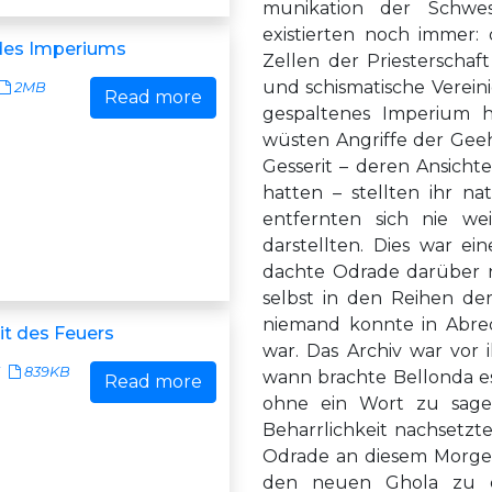
munikation der Schwes
existierten noch immer: 
des Imperiums
Zellen der Priesterschaf
und schismatische Verein
2MB
Read more
gespaltenes Imperium hi
wüsten Angriffe der Geeh
Gesserit – deren Ansicht
hatten – stellten ihr na
entfernten sich nie w
darstellten. Dies war e
dachte Odrade darüber n
selbst in den Reihen de
niemand konnte in Abred
it des Feuers
war. Das Archiv war vor 
839KB
wann brachte Bellonda es
Read more
ohne ein Wort zu sagen
Beharrlichkeit nachsetzte
Odrade an diesem Morgen 
den neuen Ghola zu d