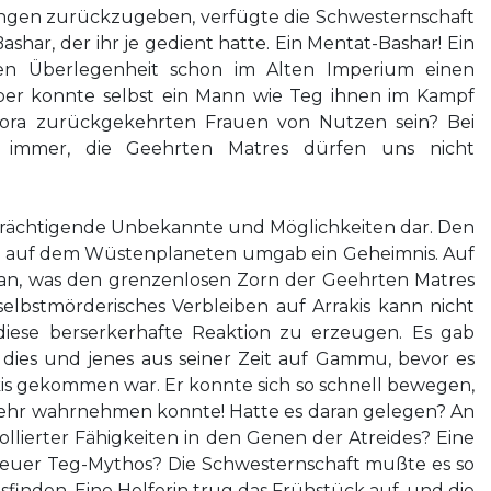
ngen zurückzugeben, verfügte die Schwesternschaft
shar, der ihr je gedient hatte. Ein Mentat-Bashar! Ein
ssen Überlegenheit schon im Alten Imperium einen
ber konnte selbst ein Mann wie Teg ihnen im Kampf
pora zurückgekehrten Frauen von Nutzen sein? Bei
 immer, die Geehrten Matres dürfen uns nicht
inträchtigende Unbekannte und Möglichkeiten dar. Den
d auf dem Wüstenplaneten umgab ein Geheimnis. Auf
n, was den grenzenlosen Zorn der Geehrten Matres
selbstmörderisches Verbleiben auf Arrakis kann nicht
diese berserkerhafte Reaktion zu erzeugen. Es gab
dies und jenes aus seiner Zeit auf Gammu, bevor es
kis gekommen war. Er konnte sich so schnell bewegen,
mehr wahrnehmen konnte! Hatte es daran gelegen? An
lierter Fähigkeiten in den Genen der Atreides? Eine
neuer Teg-Mythos? Die Schwesternschaft mußte es so
sfinden. Eine Helferin trug das Frühstück auf, und die