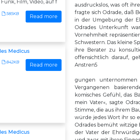
Funk, Film, Video, auf f
ausdruckslos, was oft ihre
fragte sich Odrade, daß Be
585KB
Read more
in der Umgebung der E
Odrades Unterkunft war 
Vornehmheit repräsentiert
Schwestern. Das kleine Sp
ihre Berater zu konsult
des Medicus
offensichtlich darauf, 
842KB
Read more
Anstren5
gungen unternommen b
Vergangenen basieren
komisches Gefühl, das B
mein Vater«, sagte Odrad
Stimme, die aus ihrem Bau
würde jedes Wort ihr so e
Odrades bemüht witzige B
des Medicus
der Vater der Ehrwürdig
und zwar mit ihren Finge