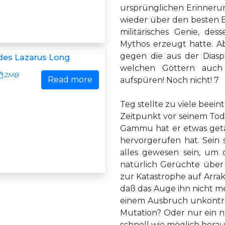
ursprünglichen Erinneru
wieder über den besten Ba
militärisches Genie, de
Mythos erzeugt hatte. A
gegen die aus der Dias
des Lazarus Long
welchen Göttern auch
2MB
Read more
aufspüren! Noch nicht! 7
Teg stellte zu viele bee
Zeitpunkt vor seinem To
Gammu hat er etwas geta
hervorgerufen hat. Sein 
alles gewesen sein, um 
natürlich Gerüchte über 
zur Katastrophe auf Arra
daß das Auge ihn nicht 
einem Ausbruch unkontrol
Mutation? Oder nur ein 
schnell wie möglich herau