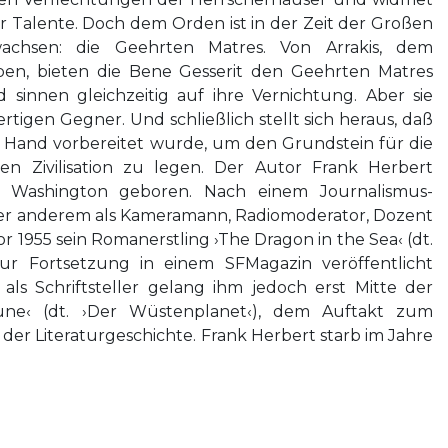
r Talente. Doch dem Orden ist in der Zeit der Großen
wachsen: die Geehrten Matres. Von Arrakis, dem
ben, bieten die Bene Gesserit den Geehrten Matres
sinnen gleichzeitig auf ihre Vernichtung. Aber sie
rtigen Gegner. Und schließlich stellt sich heraus, daß
er Hand vorbereitet wurde, um den Grundstein für die
n Zivilisation zu legen. Der Autor Frank Herbert
 Washington geboren. Nach einem Journalismus-
ter anderem als Kameramann, Radiomoderator, Dozent
 1955 sein Romanerstling ›The Dragon in the Sea‹ (dt.
ur Fortsetzung in einem SFMagazin veröffentlicht
ls Schriftsteller gelang ihm jedoch erst Mitte der
une‹ (dt. ›Der Wüstenplanet‹), dem Auftakt zum
 der Literaturgeschichte. Frank Herbert starb im Jahre