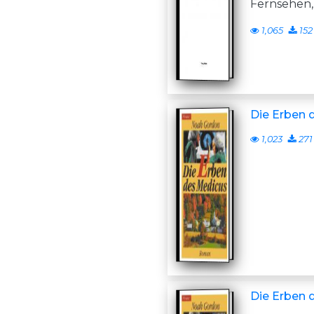
Fernsehen, 
1,065
152
Die Erben 
1,023
271
Die Erben 