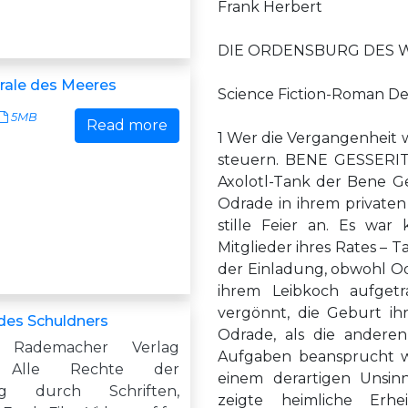
Frank Herbert
DIE ORDENSBURG DES WÜ
rale des Meeres
Science Fiction-Roman De
5MB
Read more
1 Wer die Vergangenheit 
steuern. BENE GESSERIT
Axolotl-Tank der Bene Ge
Odrade in ihrem private
stille Feier an. Es wa
Mitglieder ihres Rates –
der Einladung, obwohl Od
ihrem Leibkoch aufgetr
vergönnt, die Geburt ihr
des Schuldners
Odrade, als die anderen
 Rademacher Verlag
Aufgaben beansprucht wü
 Alle Rechte der
einem derartigen Unsin
ung durch Schriften,
zeigte heimliche Erhe