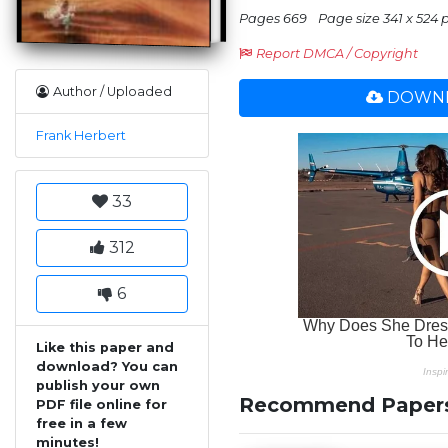
Pages 669
Page size 341 x 524 
Report DMCA / Copyright
Author / Uploaded
DOWNL
Frank Herbert
33
312
6
Like this paper and
download? You can
publish your own
Recommend Paper
PDF file online for
free in a few
minutes!