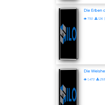
Die Erben 
750
126
Die Weishe
1,473
293