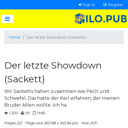
Sign In
Register
Home
Der letzte Showdown (Sackett)
Der letzte Showdown
(Sackett)
Wir Sacketts halten zusammen wie Pech und
Schwefel. Das hatte der Kerl erfahren, der meinen
Bruder killen wollte. Ich ha
1,320
93
1MB
Pages 221
Page size 260.88 x 345.84 pts
Year 2011