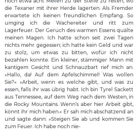
noch etwa acht Meilen zu der Stelle zu reiten, wo
die Texaner mit ihrer Herde lagerten. Als Fremder
erwartete ich keinen freundlichen Empfang. So
umging ich die Wachereiter und ritt zum
Lagerfeuer. Der Geruch des warmen Essens quälte
meinen Magen. Ich hatte schon seit zwei Tagen
nichts mehr gegessen; ich hatte kein Geld und war
zu stolz, um etwas zu bitten, wofür ich nicht
bezahlen konnte. Ein kleiner, stämmiger Mann mit
kantigem Gesicht und Schnauzbart rief mich an.
»Hallo, da! Auf dem Apfelschimmel! Was wollen
Sie?« »Arbeit, wenn es welche gibt, und was zu
essen, falls ihr was übrig habt. Ich bin Tyrel Sackett
aus Tennessee, auf dem Weg nach dem Westen, in
die Rocky Mountains. Wenn’s aber hier Arbeit gibt,
könnt ihr mich haben.« Er sah mich abschätzend an
und sagte dann: »Steigen Sie ab und kommen Sie
zum Feuer. Ich habe noch nie-