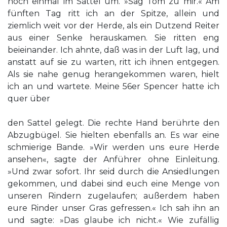
noch einmal im Sattel um. »Sag Tom zu mir.« Am
fünften Tag ritt ich an der Spitze, allein und
ziemlich weit vor der Herde, als ein Dutzend Reiter
aus einer Senke herauskamen. Sie ritten eng
beieinander. Ich ahnte, daß was in der Luft lag, und
anstatt auf sie zu warten, ritt ich ihnen entgegen.
Als sie nahe genug herangekommen waren, hielt
ich an und wartete. Meine 56er Spencer hatte ich
quer über
den Sattel gelegt. Die rechte Hand berührte den
Abzugbügel. Sie hielten ebenfalls an. Es war eine
schmierige Bande. »Wir werden uns eure Herde
ansehen«, sagte der Anführer ohne Einleitung.
»Und zwar sofort. Ihr seid durch die Ansiedlungen
gekommen, und dabei sind euch eine Menge von
unseren Rindern zugelaufen; außerdem haben
eure Rinder unser Gras gefressen.« Ich sah ihn an
und sagte: »Das glaube ich nicht.« Wie zufällig