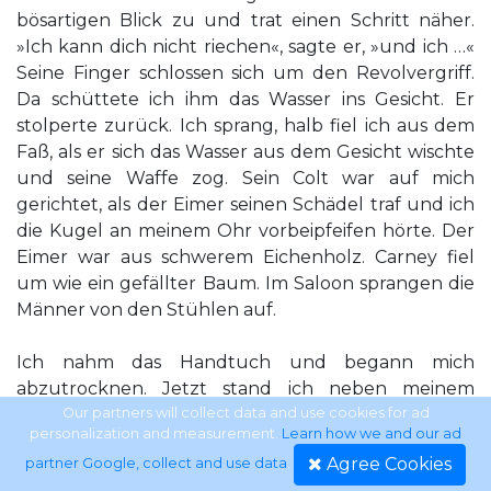
bösartigen Blick zu und trat einen Schritt näher.
»Ich kann dich nicht riechen«, sagte er, »und ich …«
Seine Finger schlossen sich um den Revolvergriff.
Da schüttete ich ihm das Wasser ins Gesicht. Er
stolperte zurück. Ich sprang, halb fiel ich aus dem
Faß, als er sich das Wasser aus dem Gesicht wischte
und seine Waffe zog. Sein Colt war auf mich
gerichtet, als der Eimer seinen Schädel traf und ich
die Kugel an meinem Ohr vorbeipfeifen hörte. Der
Eimer war aus schwerem Eichenholz. Carney fiel
um wie ein gefällter Baum. Im Saloon sprangen die
Männer von den Stühlen auf.
Ich nahm das Handtuch und begann mich
abzutrocknen. Jetzt stand ich neben meinem
Revolver und hatte das Hemd weggezogen, so daß
Our partners will collect data and use cookies for ad
personalization and measurement.
Learn how we and our ad
ich ihn sofort erreichen konnte. Wenn ein paar
Agree Cookies
partner Google, collect and use data
.
Freunde von Carney den Tanz fortsetzen wollten,