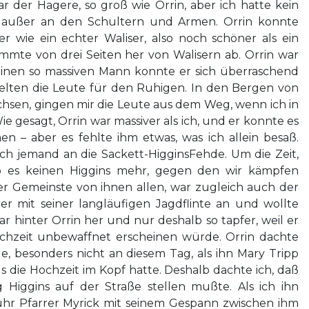
r der Hagere, so groß wie Orrin, aber ich hatte kein
 außer an den Schultern und Armen. Orrin konnte
er wie ein echter Waliser, also noch schöner als ein
ammte von drei Seiten her von Walisern ab. Orrin war
einen so massiven Mann konnte er sich überraschend
elten die Leute für den Ruhigen. In den Bergen von
hsen, gingen mir die Leute aus dem Weg, wenn ich in
 gesagt, Orrin war massiver als ich, und er konnte es
n – aber es fehlte ihm etwas, was ich allein besaß.
noch jemand an die Sackett-HigginsFehde. Um die Zeit,
ab es keinen Higgins mehr, gegen den wir kämpfen
er Gemeinste von ihnen allen, war zugleich auch der
er mit seiner langläufigen Jagdflinte an und wollte
ar hinter Orrin her und nur deshalb so tapfer, weil er
chzeit unbewaffnet erscheinen würde. Orrin dachte
e, besonders nicht an diesem Tag, als ihn Mary Tripp
s die Hochzeit im Kopf hatte. Deshalb dachte ich, daß
g Higgins auf der Straße stellen mußte. Als ich ihn
uhr Pfarrer Myrick mit seinem Gespann zwischen ihm