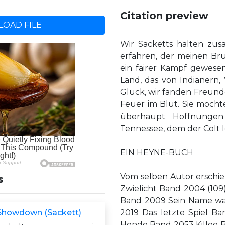
Citation preview
OAD FILE
Wir Sacketts halten zu
erfahren, der meinen Brud
ein fairer Kampf gewese
Land, das von Indianern,
Glück, wir fanden Freunde
Feuer im Blut. Sie mocht
überhaupt Hoffnungen
Tennessee, dem der Colt lo
EIN HEYNE-BUCH
Vom selben Autor erschi
s
Zwielicht Band 2004 (10
Band 2009 Sein Name war
 Showdown (Sackett)
2019 Das letzte Spiel 
Hondo Band 2053 Killoe 