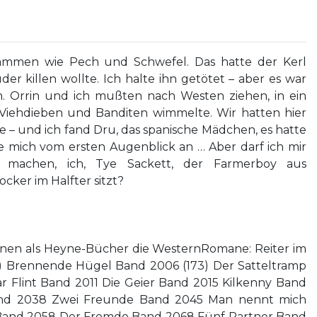
sammen wie Pech und Schwefel. Das hatte der Kerl
er killen wollte. Ich halte ihn getötet – aber es war
n. Orrin und ich mußten nach Westen ziehen, in ein
 Viehdieben und Banditen wimmelte. Wir hatten hier
 – und ich fand Dru, das spanische Mädchen, es hatte
e mich vom ersten Augenblick an … Aber darf ich mir
 machen, ich, Tye Sackett, der Farmerboy aus
cker im Halfter sitzt?
enen als Heyne-Bücher die WesternRomane: Reiter im
9) Brennende Hügel Band 2006 (173) Der Satteltramp
 Flint Band 2011 Die Geier Band 2015 Kilkenny Band
Band 2038 Zwei Freunde Band 2045 Man nennt mich
Band 2058 Der Fremde Band 2068 Fünf Partner Band