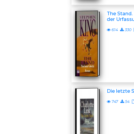
The Stand. 
der Urfass
614
330
Die letzte 
747
54