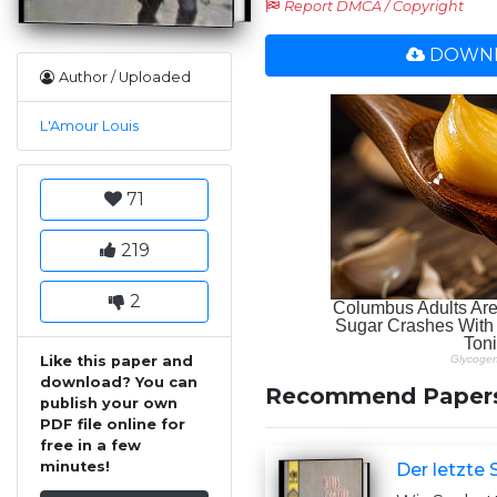
Report DMCA / Copyright
DOWNL
Author / Uploaded
L'Amour Louis
71
219
2
Like this paper and
download? You can
Recommend Paper
publish your own
PDF file online for
free in a few
minutes!
Der letzte