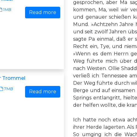
gesprochen, aber Ma sag
kommen, Ma, weil wir ver
1MB
Read more
und genauer schießen ka
Mund. »Achtzehn Jahre ha
und seit zwölf Jahren übs
sagte Pa einmal, daß er 
Recht ein, Tye, und niem
»Wenn es dem Herrn gefä
Weg führte mich über d
nach Westen. Ollie Shadd
verließ ich Tennessee a
er Trommel
Der Weg führte durch wil
7MB
Berge und auf einsamen Tr
Read more
Springs entlangritt, hie
der helfen wollte, die kr
Ich hatte noch etwa acht
ihrer Herde lagerten. Al
So umging ich die Wach