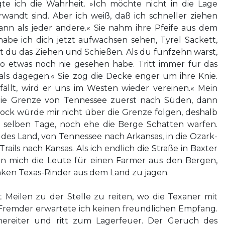
te ich die Wahrheit. »Ich möchte nicht in die Lage
wandt sind. Aber ich weiß, daß ich schneller ziehen
nn als jeder andere.« Sie nahm ihre Pfeife aus dem
be ich dich jetzt aufwachsen sehen, Tyrel Sackett,
t du das Ziehen und Schießen. Als du fünfzehn warst,
so etwas noch nie gesehen habe. Tritt immer für das
als dagegen.« Sie zog die Decke enger um ihre Knie.
llt, wird er uns im Westen wieder vereinen.« Mein
ie Grenze von Tennessee zuerst nach Süden, dann
ock würde mir nicht über die Grenze folgen, deshalb
m selben Tage, noch ehe die Berge Schatten warfen.
des Land, von Tennessee nach Arkansas, in die Ozark-
ails nach Kansas. Als ich endlich die Straße in Baxter
lten mich die Leute für einen Farmer aus den Bergen,
anken Texas-Rinder aus dem Land zu jagen.
 Meilen zu der Stelle zu reiten, wo die Texaner mit
s Fremder erwartete ich keinen freundlichen Empfang.
ereiter und ritt zum Lagerfeuer. Der Geruch des