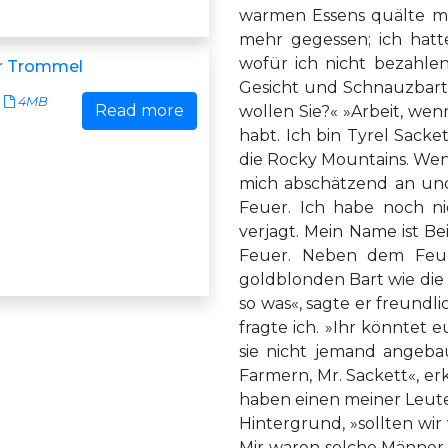
warmen Essens quälte me
mehr gegessen; ich hatt
wofür ich nicht bezahle
er Trommel
Gesicht und Schnauzbart 
4MB
Read more
wollen Sie?« »Arbeit, wenn
habt. Ich bin Tyrel Sack
die Rocky Mountains. Wenn’
mich abschätzend an un
Feuer. Ich habe noch 
verjagt. Mein Name ist B
Feuer. Neben dem Feue
goldblonden Bart wie die
so was«, sagte er freundli
fragte ich. »Ihr könntet
sie nicht jemand angeba
Farmern, Mr. Sackett«, er
haben einen meiner Leute
Hintergrund, »sollten wir 
Mir waren solche Männer 