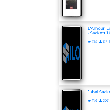
L'Amour, Lo
- Sackett 1.
792
117
Jubal Sack
746
206