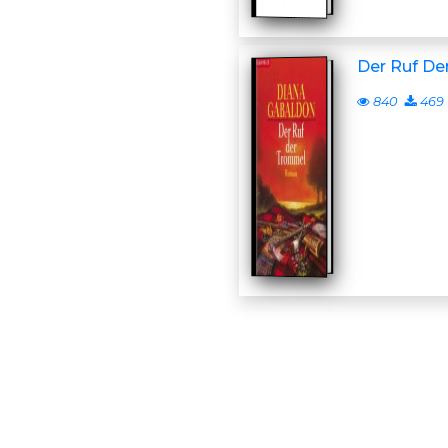
Der Ruf D
840
469