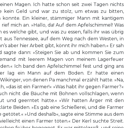
inen Magen. Ich hatte schon seit zwei Tagen nichts
e kein Geld und war zu stolz, um etwas zu bitten,
n konnte. Ein kleiner, stämmiger Mann mit kantigem
rief mich an. »Hallo, da! Auf dem Apfelschimmel! Was
 es welche gibt, und was zu essen, falls ihr was übrig
ett aus Tennessee, auf dem Weg nach dem Westen, in
s aber hier Arbeit gibt, könnt ihr mich haben.« Er sah
d sagte dann: »Steigen Sie ab und kommen Sie zum
niemand mit leerem Magen von meinem Lagerfeuer
eiden.« Ich band den Apfelschimmel fest und ging ans
r lag ein Mann auf dem Boden. Er hatte einen
 Wikinger, von denen Pa manchmal erzählt hatte. »Na,
ch, »das ist ein Farmer!« »Was habt ihr gegen Farmer?«
 euch nicht die Bäuche mit Bohnen vollschlagen, wenn
ut und geerntet hätte.« »Wir hatten Ärger mit den
klärte Beiden. »Es gab eine Schießerei, und die Farmer
 getötet.« »Und deshalb«, sagte eine Stimme aus dem
vielleicht einen Farmer töten.« Der Kerl suchte Streit.
schon früher begegnet. Er war mittelgroß, und seine