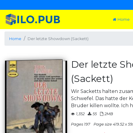
Home
Home
Der letzte Showdown (Sackett)
Der letzte 
(Sackett)
Wir Sacketts halten zus
Schwefel. Das hatte der K
Bruder killen wollte. Ich 
1,352
55
2MB
Pages 197
Page size 419.52 x 59