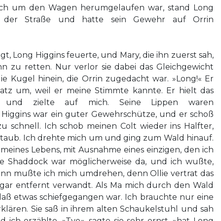
 ich um den Wagen herumgelaufen war, stand Long
uf der Straße und hatte sein Gewehr auf Orrin
t, Long Higgins feuerte, und Mary, die ihn zuerst sah,
ihn zu retten. Nur verlor sie dabei das Gleichgewicht
ie Kugel hinein, die Orrin zugedacht war. »Long!« Er
atz um, weil er meine Stimmte kannte. Er hielt das
 und zielte auf mich. Seine Lippen waren
iggins war ein guter Gewehrschütze, und er schoß
 zu schnell. Ich schob meinen Colt wieder ins Halfter,
Staub. Ich drehte mich um und ging zum Wald hinauf.
meines Lebens, mit Ausnahme eines einzigen, den ich
llie Shaddock war möglicherweise da, und ich wußte,
dann mußte ich mich umdrehen, denn Ollie vertrat das
ogar entfernt verwandt. Als Ma mich durch den Wald
aß etwas schiefgegangen war. Ich brauchte nur eine
rklären. Sie saß in ihrem alten Schaukelstuhl und sah
 ich erzählte. »Tye«, sagte sie sehr ernst, »hat Long