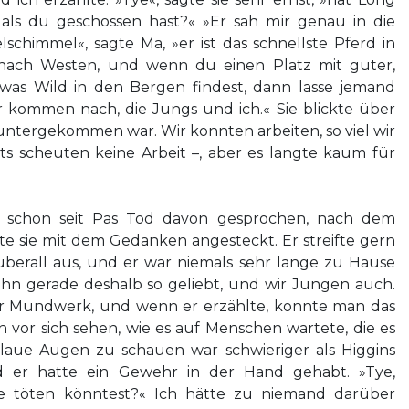
 als du geschossen hast?« »Er sah mir genau in die
chimmel«, sagte Ma, »er ist das schnellste Pferd in
 nach Westen, und wenn du einen Platz mit guter,
was Wild in den Bergen findest, dann lasse jemand
ir kommen nach, die Jungs und ich.« Sie blickte über
runtergekommen war. Wir konnten arbeiten, so viel wir
ts scheuten keine Arbeit –, aber es langte kaum für
e schon seit Pas Tod davon gesprochen, nach dem
te sie mit dem Gedanken angesteckt. Er streifte gern
berall aus, und er war niemals sehr lange zu Hause
hn gerade deshalb so geliebt, und wir Jungen auch.
er Mundwerk, und wenn er erzählte, konnte man das
 vor sich sehen, wie es auf Menschen wartete, die es
laue Augen zu schauen war schwieriger als Higgins
 er hatte ein Gewehr in der Hand gehabt. »Tye,
ie töten könntest?« Ich hätte zu niemand darüber