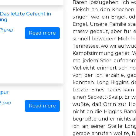
Bären loszugehen. Ich wa
Fleisch an den Knochen
Das letzte Gefecht in
singen wie ein Engel, od
ung
Engel. Unsere Familie st
8MB
massiv gebaut, aber für 
Read more
schnell bewegen. Mich hi
Tennessee, wo wir aufwuc
Kampfstimmung geriet. Wie
mit jedem Stier aufnehme
Vielleicht erinnert sich 
von der ich erzähle, g
konnten. Long Higgins, d
Letzte. Eines Tages kam 
Spur
einen Sackett-Skalp. Er w
3MB
wußte, daß Orrin zur Ho
Read more
nicht an die Higgins-Band
begrüßte und er nichts al
ich an seiner Stelle Lon
gerade anrufen wollte, f