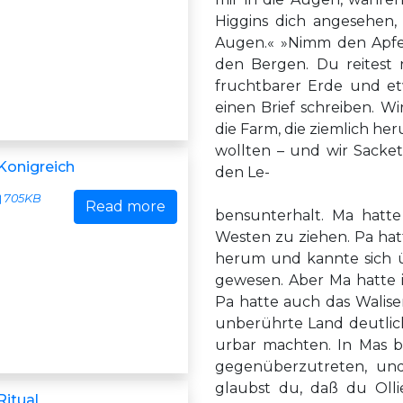
Higgins dich angesehen,
Augen.« »Nimm den Apfels
den Bergen. Du reitest
fruchtbarer Erde und et
einen Brief schreiben. W
die Farm, die ziemlich he
wollten – und wir Sacket
 Konigreich
den Le-
705KB
Read more
bensunterhalt. Ma hatt
Westen zu ziehen. Pa hat
herum und kannte sich ü
gewesen. Aber Ma hatte i
Pa hatte auch das Walis
unberührte Land deutlich
urbar machten. In Mas b
gegenüberzutreten, und
glaubst du, daß du Oll
Ritual