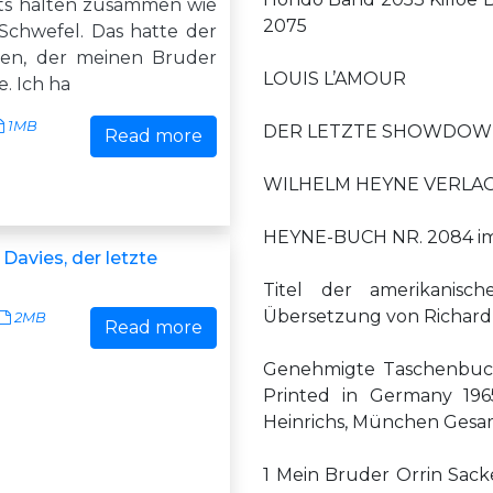
ts halten zusammen wie
2075
chwefel. Das hatte der
ren, der meinen Bruder
LOUIS L’AMOUR
e. Ich ha
1MB
DER LETZTE SHOWDOWN
Read more
WILHELM HEYNE VERLA
HEYNE-BUCH NR. 2084 im
Davies, der letzte
Titel der amerikanis
Übersetzung von Richard 
2MB
Read more
Genehmigte Taschenbuch
Printed in Germany 196
Heinrichs, München Gesa
1 Mein Bruder Orrin Sack