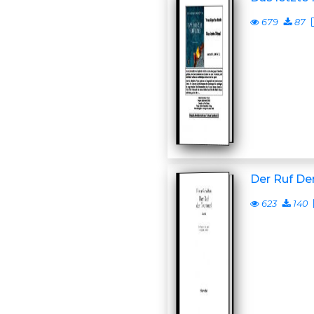
679
87
Der Ruf D
623
140