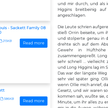
und mir durch, und als
Higgins breitbeinig a
angeschlagen.
Die Leute schrien aufgereg
uis - Sackett Family 08
0
stieß Orrin beiseite, um 
und stolperte genau in d
215KB
Read more
drehte sich auf dem Abs
Gewehr in Hüfthöhe
zusammengepreßt. Long H
sehr schnell … vielleicht
und Long Higgins lag im 
Das war der längste Weg 
sehr viel später ging. O
wenn Ollie mich anrief, 
ett
Gesetz, und wir waren s
kommen sah, wußte sie, d
586KB
Read more
Minute, um ihr alles zu e
mir in die Augen, während