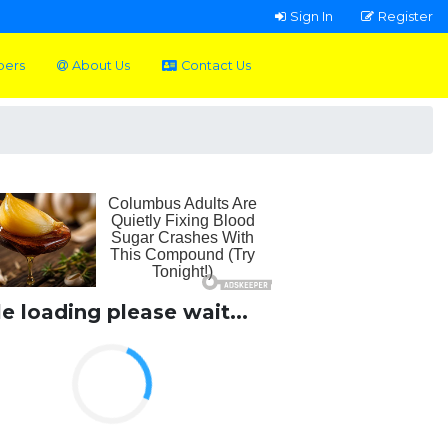
Sign In
Register
pers
About Us
Contact Us
le loading please wait...