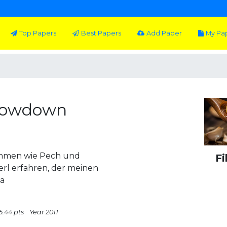
Top Papers
Best Papers
Add Paper
My Pa
Showdown
ammen wie Pech und
Fi
erl erfahren, der meinen
ha
5.44 pts
Year 2011