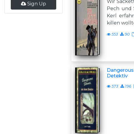
Wir Sacket
Sign Up
Pech und S
Kerl erfah
killen wollt
553
90
Dangerous 
Detektiv
573
196